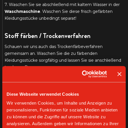
7. Waschen Sie sie abschließend mit kaltem Wasser in der
Waschmaschine
. Waschen Sie diese frisch gefärbten
Kleidungsstücke unbedingt separat!
Stoff färben / Trockenverfahren
Schauen wir uns auch das Trockenfärbeverfahren
gemeinsam an. Waschen Sie die zu färbenden
Kleidungsstücke sorgfältig und lassen Sie sie anschließend
trocknen. Dann:
1. Bereiten Sie die Inhaltsstoffe vor: Pro Tasse Kaffeesatz
verwenden Sie einen Esslöffel Wasser.
Vermischen
Sie die
beiden Komponenten in einer großen Schüssel mithilfe
Diese Webseite verwendet Cookies
eines Holzlöffels, bis eine körnige, feste Paste entsteht..
Wir verwenden Cookies, um Inhalte und Anzeigen zu
personalisieren, Funktionen für soziale Medien anbieten
2.
Bestreuen
Sie die Kleidungsstücke mit der soeben
zu können und die Zugriffe auf unsere Website zu
erhaltenen Mischung und verteilen Sie sie sorgfältig mit
analysieren. Außerdem geben wir Informationen zu Ihrer
dem Löffel, damit der Kaffee gut in die Fasern eindringen