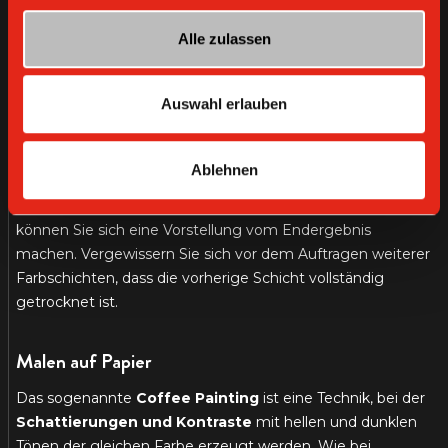
Staubrückstände.
Alle zulassen
Die benötigte Menge an Kaffee hängt von der Größe der
zu streichenden Fläche und der gewünschten
Auswahl erlauben
Farbintensität ab.
Zerbröseln
Sie den Kaffeesatz und
fügen Sie je nach gewünschtem Resultat etwas Wasser
hinzu. Fangen Sie jetzt mit einem großen Pinsel an zu
Ablehnen
streichen. Es empfiehlt sich, den Effekt erst an einer
kleinen Ecke der zu färbenden Fläche auszutesten. So
können Sie sich eine Vorstellung vom Endergebnis
machen. Vergewissern Sie sich vor dem Auftragen weiterer
Farbschichten, dass die vorherige Schicht vollständig
getrocknet ist.
Malen auf Papier
Das sogenannte
Coffee Painting
ist eine Technik, bei der
Schattierungen und Kontraste
mit hellen und dunklen
Tönen der gleichen Farbe erzeugt werden. Wie bei