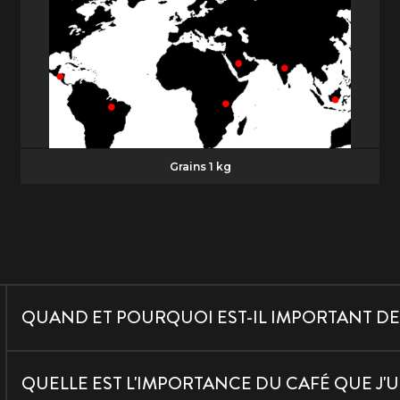
Grains 1 kg
REJOIGNEZ L'UNIVERS GAGGIA
Abonnez-vous à notre newsletter
QUAND ET POURQUOI EST-IL IMPORTANT DE 
EMAIL
Lors de la préparation d'un espresso avec un porte-filtre tra
QUELLE EST L'IMPORTANCE DU CAFÉ QUE J'UT
Une pression uniforme et constante permet à l'eau de trave