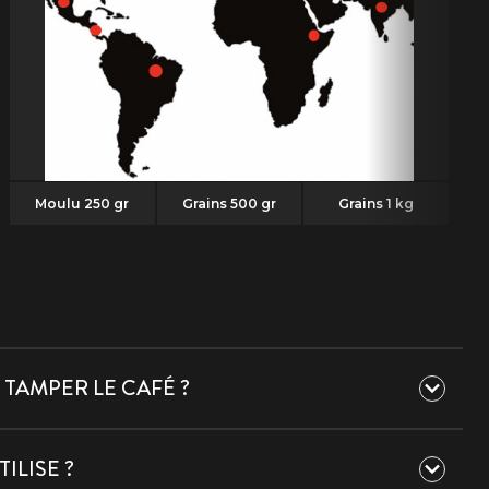
Moulu 250 gr
Grains 500 gr
Grains 1 kg
TAMPER LE CAFÉ ?
ditionnel, le tassage du café moulu est fondamental.
ILISE ?
rser le café de manière homogène et d'en extraire