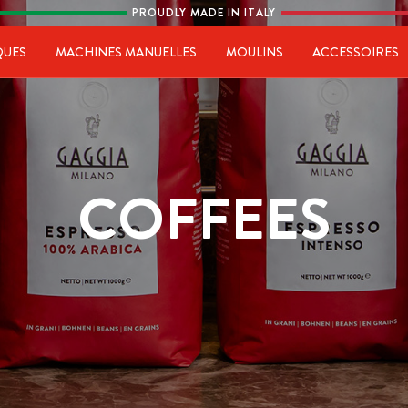
PROUDLY MADE IN ITALY
ia
QUES
MACHINES MANUELLES
MOULINS
ACCESSOIRES
COFFEES