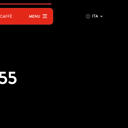
ITA
CAFFÉ
MENU
55