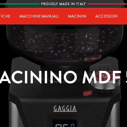
PROUDLY MADE IN ITALY
ia
TICHE
MACCHINE MANUALI
MACININI
ACCESSORI
ACININO MDF 