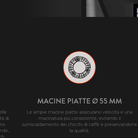
MACINE PIATTE Ø 55 MM
elle
Le ampie macine piatte assicurano velocità e una
tà di
macinatura più consistente, evitando il
ino
surriscaldamento dei chicchi di caffè e preservandone
ande,
la qualità.
nch