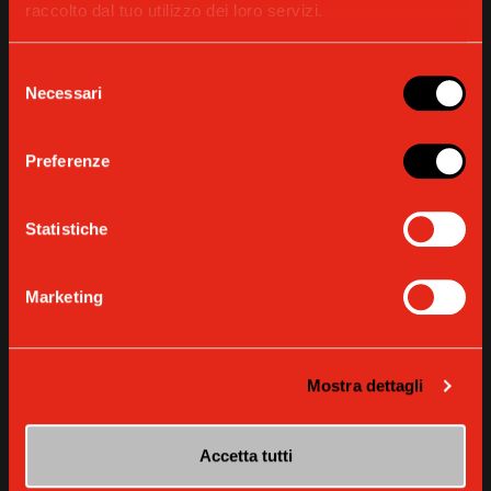
raccolto dal tuo utilizzo dei loro servizi.
Selezione
Necessari
del
consenso
Preferenze
Statistiche
Marketing
CONTENUTI EXTRA
Gaggia Open House: arte, design e caffè
alla Milano Design Week
Mostra dettagli
SCOPRI DI PIÙ
Accetta tutti