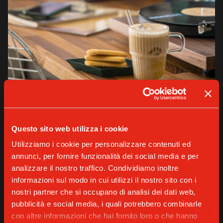
VARIOUS
Questo sito web utilizza i cookie
Gaggia Iced Coffee Club: ricette d’autore
Utilizziamo i cookie per personalizzare contenuti ed
per home barista
annunci, per fornire funzionalità dei social media e per
analizzare il nostro traffico. Condividiamo inoltre
informazioni sul modo in cui utilizzi il nostro sito con i
SCOPRI DI PIÙ
nostri partner che si occupano di analisi dei dati web,
pubblicità e social media, i quali potrebbero combinarle
con altre informazioni che hai fornito loro o che hanno