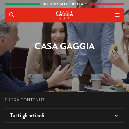
Vai al contenuto
PROUDLY MADE IN ITALY
Gaggia
Cerca
CASA GAGGIA
FILTRA CONTENUTI
Tutti gli articoli