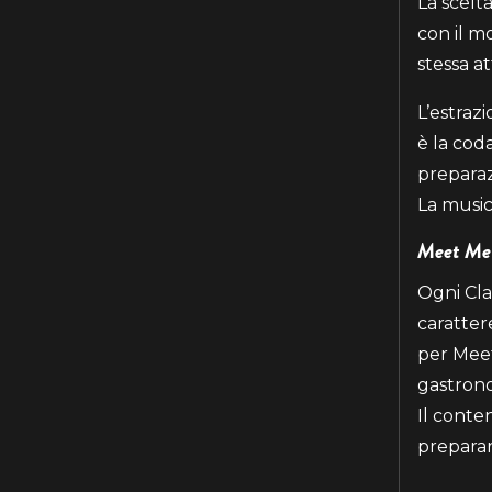
La scelt
con il m
stessa a
L’estrazi
è la cod
preparaz
La music
Meet Me f
Ogni Cla
caratter
per Meet
gastrono
Il conte
preparar