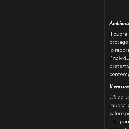
Ambiente
Il cuore
protagon
lo rappr
l’indivi
pretesto
contempo
Il crosso
C’è poi 
musica. 
valore 
integrant