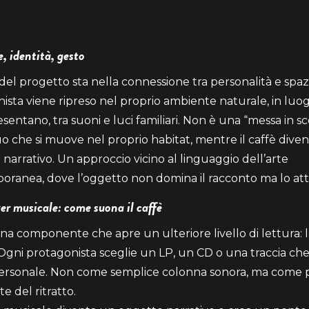
, identità, gesto
 del progetto sta nella connessione tra personalità e spaz
ista viene ripreso nel proprio ambiente naturale, in luo
esentano, tra suoni e luci familiari. Non è una “messa in sc
duo che si muove nel proprio habitat, mentre il caffè dive
 narrativo. Un approccio vicino al linguaggio dell’arte
ranea, dove l’oggetto non domina il racconto ma lo att
ver musicale: come suona il caffè
una componente che apre un ulteriore livello di lettura: 
Ogni protagonista sceglie un LP, un CD o una traccia ch
personale. Non come semplice colonna sonora, ma come 
e del ritratto.