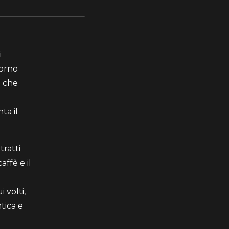
i
torno
i che
ta il
ratti
affè e il
 volti,
tica e