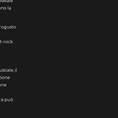
 ideale
ono la
etrogusto
t-rock.
icale, il
zione
ione
 si può