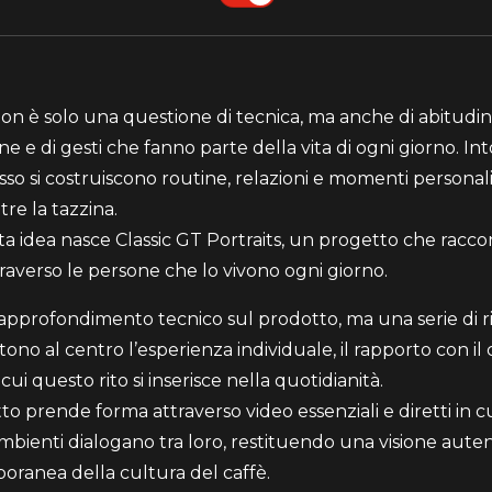
 non è solo una questione di tecnica, ma anche di abitudin
ne e di gesti che fanno parte della vita di ogni giorno. In
esso si costruiscono routine, relazioni e momenti personal
tre la tazzina.
a idea nasce Classic GT Portraits, un progetto che raccon
traverso le persone che lo vivono ogni giorno.
pprofondimento tecnico sul prodotto, ma una serie di rit
no al centro l’esperienza individuale, il rapporto con il c
ui questo rito si inserisce nella quotidianità.
to prende forma attraverso video essenziali e diretti in cui
ambienti dialogano tra loro, restituendo una visione auten
ranea della cultura del caffè.