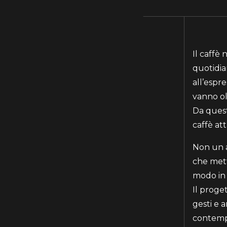
Il caffè
quotidia
all’espr
vanno ol
Da quest
caffè at
Non un a
che metto
modo in c
Il proget
gesti e 
contempo