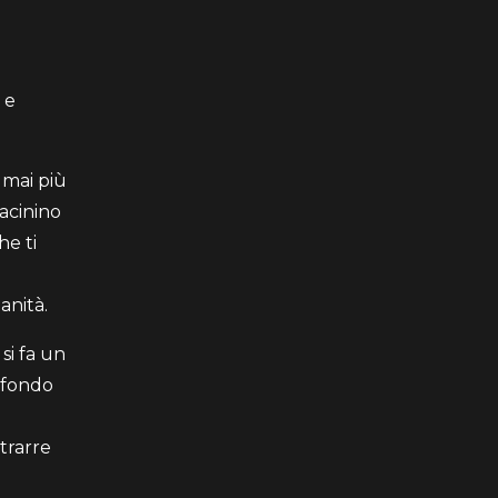
 e
 mai più
macinino
he ti
anità.
si fa un
 sfondo
trarre