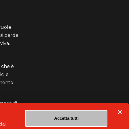
vuole
 si perde
viva.
o che è
ci e
omento
moria di
Accetta tutti
ial