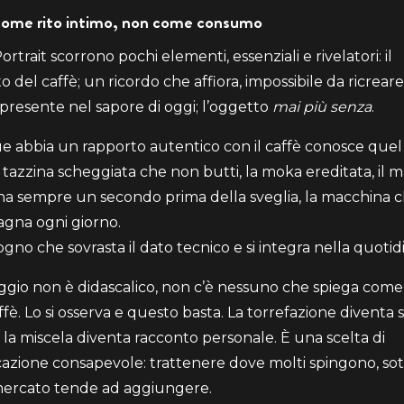
 come rito intimo, non come consumo
ortrait scorrono pochi elementi, essenziali e rivelatori: il
del caffè; un ricordo che affiora, impossibile da ricreare
 presente nel sapore di oggi; l’oggetto
mai più senza
.
 abbia un rapporto autentico con il caffè conosce quel
a tazzina scheggiata che non butti, la moka ereditata, il 
a sempre un secondo prima della sveglia, la macchina c
gna ogni giorno.
gno che sovrasta il dato tecnico e si integra nella quotidi
aggio non è didascalico, non c’è nessuno che spiega come 
fè. Lo si osserva e questo basta. La torrefazione diventa
 la miscela diventa racconto personale. È una scelta di
zione consapevole: trattenere dove molti spingono, sot
mercato tende ad aggiungere.