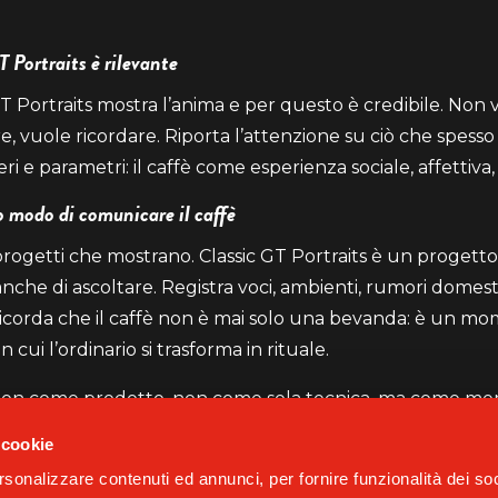
 Portraits è rilevante
GT Portraits mostra l’anima e per questo è credibile. Non 
UNISCITI AL MONDO GAGGIA
Iscriviti alla nostra newsletter
e, vuole ricordare. Riporta l’attenzione su ciò che spesso
i e parametri: il caffè come esperienza sociale, affettiva, 
 modo di comunicare il caffè
EMAIL
progetti che mostrano. Classic GT Portraits è un progett
nche di ascoltare. Registra voci, ambienti, rumori domesti
 Ricorda che il caffè non è mai solo una bevanda: è un m
vacy Policy
n cui l’ordinario si trasforma in rituale.
Protected by reCAPTCHA
Privacy
-
Terms
 non come prodotto, non come sola tecnica, ma come me
 cookie
rsonalizzare contenuti ed annunci, per fornire funzionalità dei soc