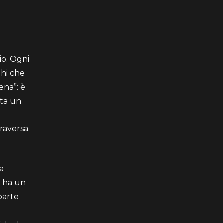
io. Ogni
ghi che
ena”: è
nta un
raversa.
la
e ha un
parte