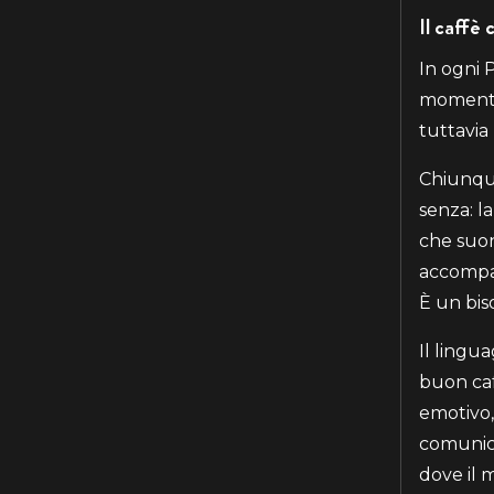
Il caffè
In ogni P
momento 
tuttavia
Chiunque
senza: l
che suon
accompa
È un biso
Il lingu
buon caf
emotivo,
comunica
dove il 