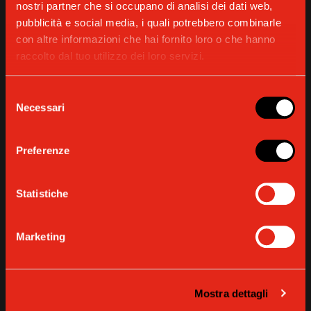
nostri partner che si occupano di analisi dei dati web,
pubblicità e social media, i quali potrebbero combinarle
con altre informazioni che hai fornito loro o che hanno
raccolto dal tuo utilizzo dei loro servizi.
Selezione
Necessari
del
consenso
CARLO STANGA PER GAGGIA
Preferenze
Un approccio sostenibile
Statistiche
SCOPRI DI PIÙ
Marketing
Mostra dettagli