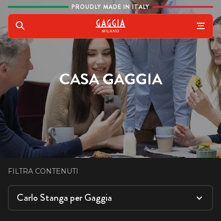
Vai al contenuto
PROUDLY MADE IN ITALY
Gaggia
Cerca
CASA GAGGIA
FILTRA CONTENUTI
Carlo Stanga per Gaggia