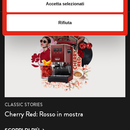
MORE FROM OUR BLOG
Accetta selezionati
Rifiuta
CLASSIC STORIES
Cherry Red: Rosso in mostra