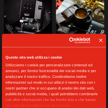
Quando Luca accende la sua Classic, l’atmosfera cambia
Questo sito web utilizza i cookie
immediatamente. Si crea uno spazio solo per sé, in cui
Utilizziamo i cookie per personalizzare contenuti ed
l’espresso diventa un’occasione per rallentare. Poi, con un
annunci, per fornire funzionalità dei social media e per
click, anche il macinino entra in funzione. L’aroma intenso di
analizzare il nostro traffico. Condividiamo inoltre
caffè si diffonde in tutta la cucina e lo invita a rallentare, in
informazioni sul modo in cui utilizzi il nostro sito con i
un attimo che è diventato un rituale irrinunciabile. Con
nostri partner che si occupano di analisi dei dati web,
pochi gesti metodici, la tazzina si riempie, e Luca si gusta
pubblicità e social media, i quali potrebbero combinarle
questo attimo con calma, prima di uscire, in sella alla sua
con altre informazioni che hai fornito loro o che hanno
moto.
raccolto dal tuo utilizzo dei loro servizi.
Fuori, Milano è già in movimento, e lo stadio di San Siro è in