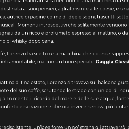
nano la mano artistica dell’uomo: una macchina da scr
destinata ai suoi pensieri, agli aforismi e alle poesie, e u
ica, autrice di pagine colme di idee e sogni, trascritti sott
 musicali. Momenti introspettivi che solitamente vengono
nati da un ricco e profumato espresso al mattino, o da
ino di whisky dopo cena.
affè, Lorenzo ha scelto una macchina che potesse rappres
 intramontabile, ma con un tono speciale:
Gaggia Class
attina di fine estate, Lorenzo si trovava sul balcone gus
note del suo caffè, scrutando le strade con un po’ di inq
gia. In mente, il ricordo del mare e delle sue acque, fonte
onforto e ispirazione e che ora, invece, sentiva più lonta
preciso istante, un’idea forse un po’ strana gli attraversò 