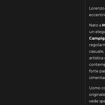
Lorenzo
eccentri
Nato a
M
un elega
Campig
regolarm
casuale, 
artistica
contempo
forte pas
cimentar
Uomo col
originale
vede spes