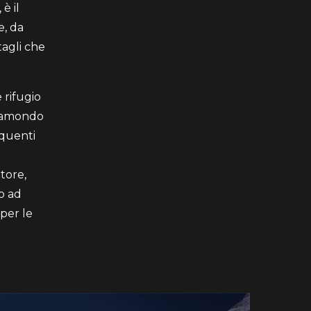
 è il
e, da
tagli che
 rifugio
ppamondo
equenti
atore,
o ad
 per le