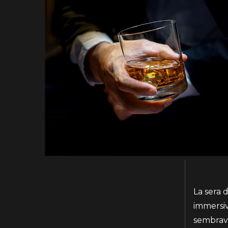
La sera d
immersive
sembrava