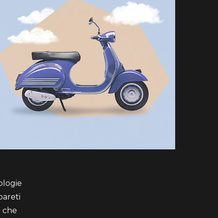
nologie
pareti
i che