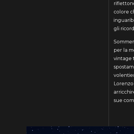
rifletton
colore c
inguarib
gli rico
Sommersa
per la m
vintage 
spostamen
volentier
Lorenzo 
arricchir
sue compo