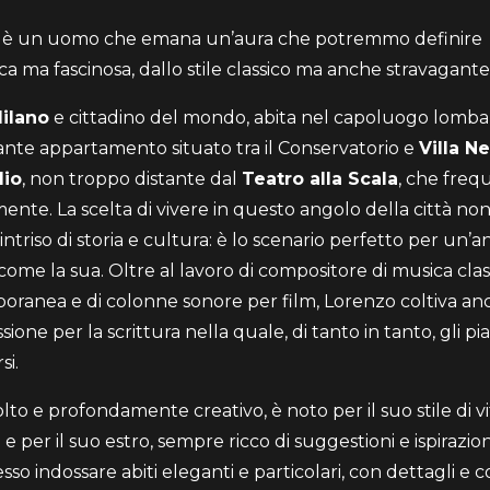
 è un uomo che emana un’aura che potremmo definire
ca ma fascinosa, dallo stile classico ma anche stravagante
ilano
e cittadino del mondo, abita nel capoluogo lomba
nte appartamento situato tra il Conservatorio e
Villa N
lio
, non troppo distante dal
Teatro alla Scala
, che freq
ente. La scelta di vivere in questo angolo della città non
intriso di storia e cultura: è lo scenario perfetto per un’
 come la sua. Oltre al lavoro di compositore di musica clas
ranea e di colonne sonore per film, Lorenzo coltiva a
sione per la scrittura nella quale, di tanto in tanto, gli pi
si.
to e profondamente creativo, è noto per il suo stile di vi
 e per il suo estro, sempre ricco di suggestioni e ispirazioni
so indossare abiti eleganti e particolari, con dettagli e c