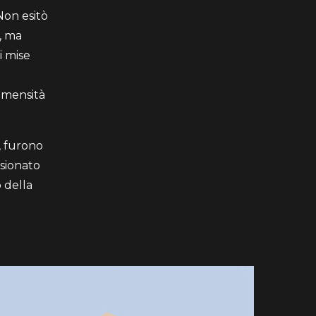
Non esitò
, ma
i mise
mmensità
, furono
isionato
 della