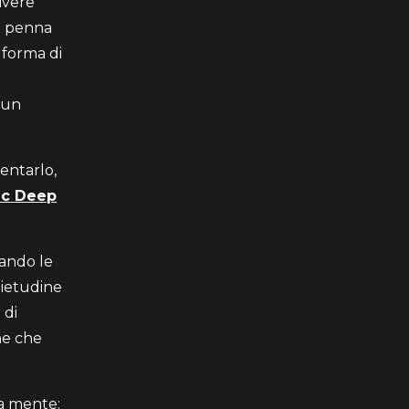
ivere
na penna
o forma di
 un
entarlo,
ic Deep
tando le
uietudine
 di
ne che
la mente: