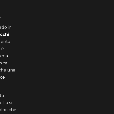
.
rdo in
ecchi
uenta
 è
anima
sica
nche una
ace
ta
. Lo si
olori che