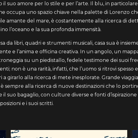
o il suo amore per lo stile e per l’arte. Il blu, in particolare,
he occupa uno spazio chiave nella palette di Lorenzo ch
ile amante del mare, è costantemente alla ricerca di det
rdino l’oceano e la sua profonda immensità.
 da libri, quadri e strumenti musicali, casa sua è insieme
ente e l’anima e officina creativa. In un angolo, un ma
troneggia su un piedistallo, fedele testimone dei suoi fr
ti; non è una rarità, infatti, che l’uomo si ritrovi spesso e
i a girarlo alla ricerca di mete inesplorate. Grande viaggi
è sempre alla ricerca di nuove destinazioni che lo portin
e il suo bagaglio, con culture diverse e fonti d’ispirazione
sizioni e i suoi scritti.