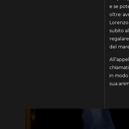
e se pot
oltre: a
Lorenzo 
subito a
regalare
del mare
All’appe
chiamati
in modo 
sua anim