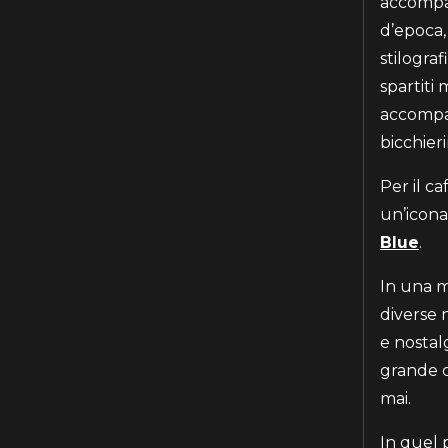
accompag
d’epoca, 
stilograf
spartiti
accompag
bicchier
Per il c
un’icona
Blue
.
In una m
diverse 
e nostal
grande c
mai.
In quel 