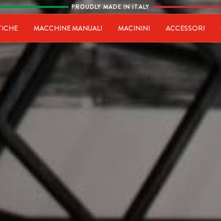
PROUDLY MADE IN ITALY
ia
TICHE
MACCHINE MANUALI
MACININI
ACCESSORI