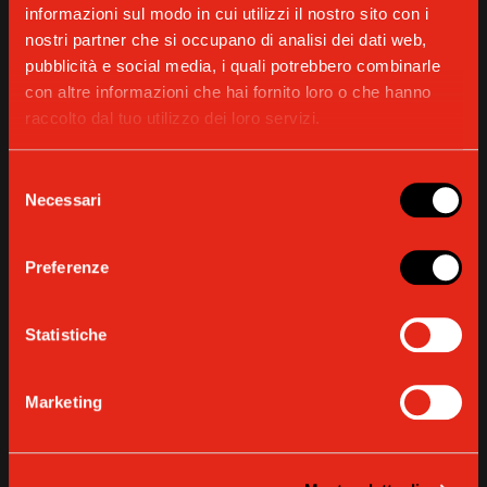
informazioni sul modo in cui utilizzi il nostro sito con i
nostri partner che si occupano di analisi dei dati web,
pubblicità e social media, i quali potrebbero combinarle
con altre informazioni che hai fornito loro o che hanno
NORME DI SICUREZZA
raccolto dal tuo utilizzo dei loro servizi.
Selezione
Necessari
SCARICA
del
consenso
Preferenze
Statistiche
DICHIARAZIONE DI CONFORMITÀ
Marketing
SCARICA