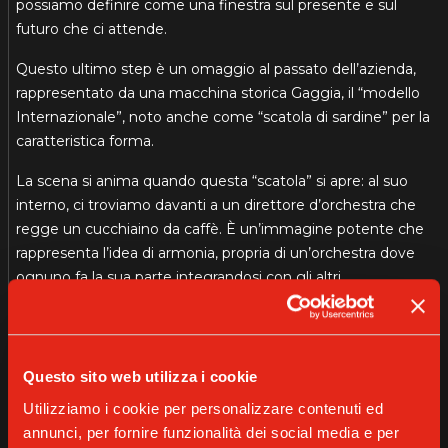
possiamo definire come una finestra sul presente e sul
futuro che ci attende.
Questo ultimo step è un omaggio al passato dell’azienda,
rappresentato da una macchina storica Gaggia, il “modello
Internazionale”, noto anche come “scatola di sardine” per la
caratteristica forma.
La scena si anima quando questa “scatola” si apre: al suo
interno, ci troviamo davanti a un direttore d’orchestra che
regge un cucchiaino da caffè. È un’immagine potente che
rappresenta l’idea di armonia, propria di un’orchestra dove
ognuno fa la sua parte integrandosi con gli altri.
Il direttore sta su una tazzina, a simboleggiare l’essenza
stessa del caffè, mentre di fronte a lui sono esposte le
ultime creazioni di casa Gaggia.
Questo sito web utilizza i cookie
Ogni macchina è un musicista di questa orchestra con il
Utilizziamo i cookie per personalizzare contenuti ed
suo ruolo specifico, pronta a contribuire alla creazione della
annunci, per fornire funzionalità dei social media e per