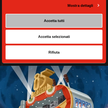
permea ogni aspetto del nostro lavoro.
Mostra dettagli
Cresciamo e innoviamo, tenendo i piedi ben saldi a terra,
nella storia, le nostre radici.
Accetta tutti
Una storia che non è soltanto la nostra, ma è quella di chi ha
amato e ama il caffè espresso; 85 anni di sogni e duro
Accetta selezionati
lavoro, di esperienza, professionalità, ricerca e qualità “Made
in Italy” che continua a evolversi per accompagnare gli
home baristi del presente e del futuro.
Rifiuta