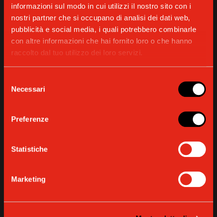
informazioni sul modo in cui utilizzi il nostro sito con i
nostri partner che si occupano di analisi dei dati web,
pubblicità e social media, i quali potrebbero combinarle
con altre informazioni che hai fornito loro o che hanno
NORME DI SICUREZZA
raccolto dal tuo utilizzo dei loro servizi.
Selezione
Necessari
SCARICA
del
consenso
Preferenze
Statistiche
DICHIARAZIONE DI CONFORMITÀ
Marketing
SCARICA