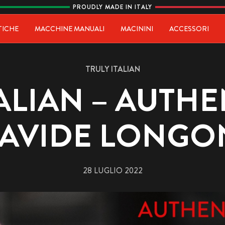
PROUDLY MADE IN ITALY
ia
TICHE
MACCHINE MANUALI
MACININI
ACCESSORI
TRULY ITALIAN
ALIAN – AUTHE
AVIDE LONGO
28 LUGLIO 2022