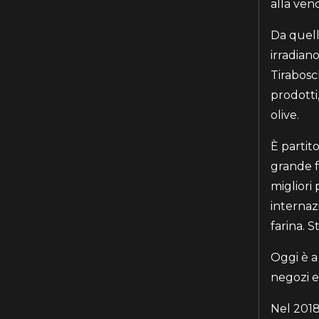
alla vend
Da quella
irradian
Tirabosch
prodotti
olive.
È partito
grande f
migliori 
internazi
farina. S
Oggi è a
negozi e 
Nel 2018 