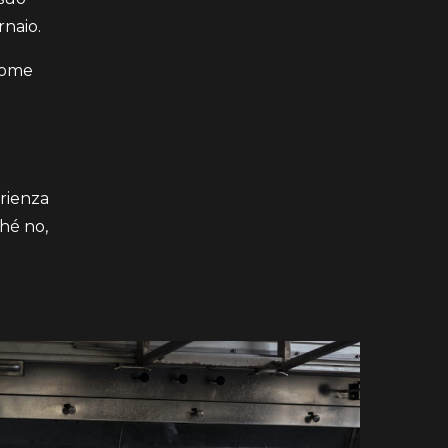
rnaio.
 come
rienza
ché no,