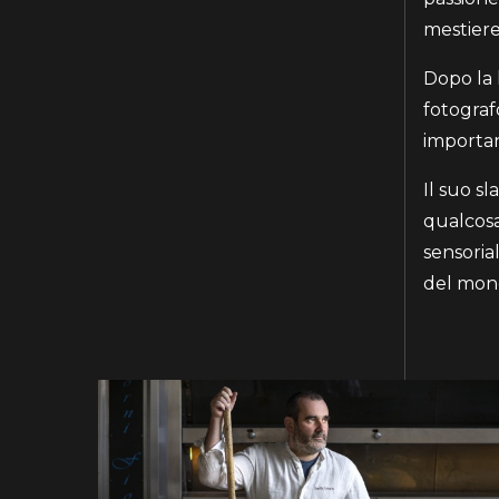
mestiere,
Dopo la 
fotograf
importa
Il suo s
qualcosa
sensorial
del mon