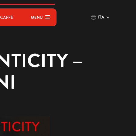
ITA
CAFFÉ
MENU
NTICITY –
NI