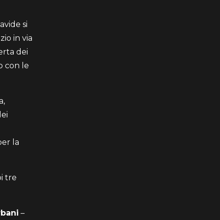
avide si
io in via
erta dei
o con le
a,
dei
per la
i tre
rbani
–