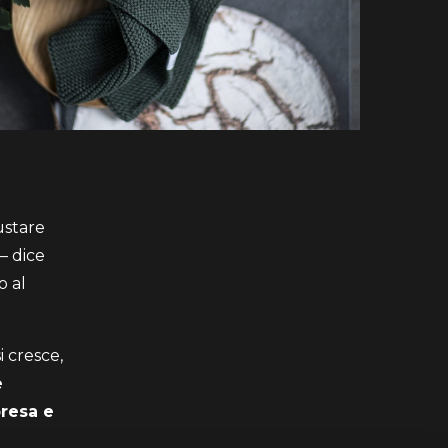
ustare
– dice
o al
i cresce,
è
presa e