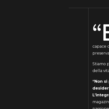
“
capace d
preserva
Stiamo p
della vi
“Non si
desider
L’integr
magazine 
passione 