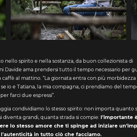
o nello spirito e nella sostanza, da buon collezionista di
UNISCITI AL MONDO GAGGIA
ni Davide ama prendersi tutto il tempo necessario per g
Iscriviti alla nostra newsletter
caffè al mattino. “La giornata entra con più morbidezza 
 se io e Tatiana, la mia compagna, ci prendiamo del temp
EMAIL
 per farci due espressi”.
aggia condividiamo lo stesso spirito: non importa quanto s
i diventa grandi, quanta strada si compie:
l’importante 
vacy Policy
re lo stesso amore che ti spinge ad iniziare un’im
l’autenticità in tutto ciò che facciamo.