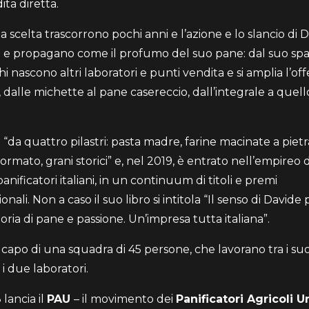
ita diretta.
 scelta trascorrono pochi anni e l’azione e lo slancio di D
o e propagano come il profumo del suo pane: dal suo spaz
i nascono altri laboratori e punti vendita e si amplia l’off
, dalle michette al pane casereccio, dall’integrale a quell
 “da quattro pilastri: pasta madre, farine macinate a pietr
ormato, grani storici” e, nel 2019, è entrato nell’empireo 
panificatori italiani, in un continuum di titoli e premi
onali. Non a caso il suo libro si intitola “Il senso di Davide 
toria di pane e passione. Un’impresa tutta italiana”.
 capo di una squadra di 45 persone, che lavorano tra i suo
i due laboratori.
lancia il
PAU
– il movimento dei
Panificatori Agricoli U