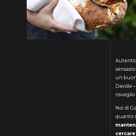
Autentic
sensazio
un buon 
Davide –
NOME E COGNOME
risveglio
Noi di G
quanto s
Accetto la
Pri
mantene
cercare 