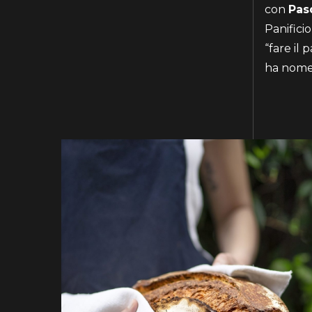
con
Pas
Panifici
“fare il 
ha nome