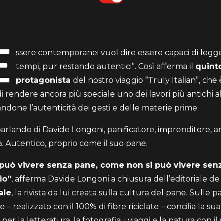
E
ssere contemporanei vuol dire essere capaci di legge
tempi, pur restando autentici”. Così afferma il
quint
protagonista
del nostro viaggio “Truly Italian”, che 
i rendere ancora più speciale uno dei lavori più antichi 
ndone l’autenticità dei gesti e delle materie prime.
arlando di Davide Longoni, panificatore, imprenditore, ar
ta. Autentico, proprio come il suo pane.
 può vivere senza pane, come non si può vivere sen
io”
, afferma Davide Longoni a chiusura dell’editoriale de
ale
, la rivista da lui creata sulla cultura del pane. Sulle 
– realizzato con il 100% di fibre riciclate – concilia la sua
per la letteratura, la fotografia, i viaggi e la natura con il