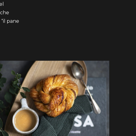
el
 che
 “il pane