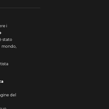
re i
o
è stato
al mondo,
tista
za
pagine del
 suo