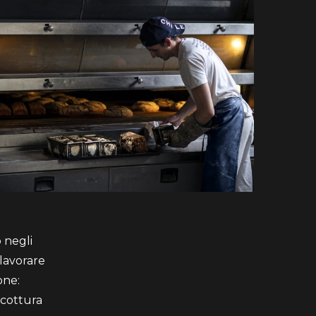
 negli
 lavorare
one:
a cottura